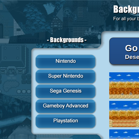
Go
Dese